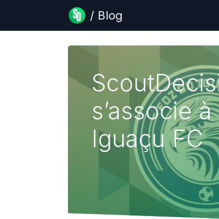
/ Blog
ScoutDecis
s’associe à
Iguaçu FC