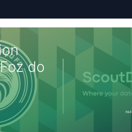
ion
 Foz do
PA