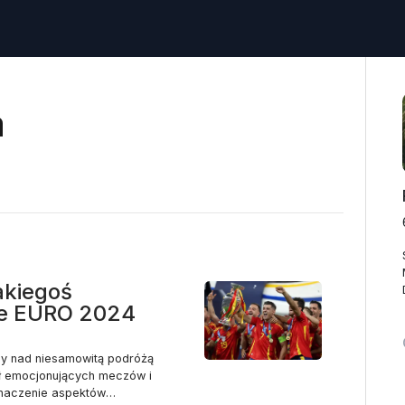
a
akiegoś
ne EURO 2024
my nad niesamowitą podróżą
zył emocjonujących meczów i
 znaczenie aspektów