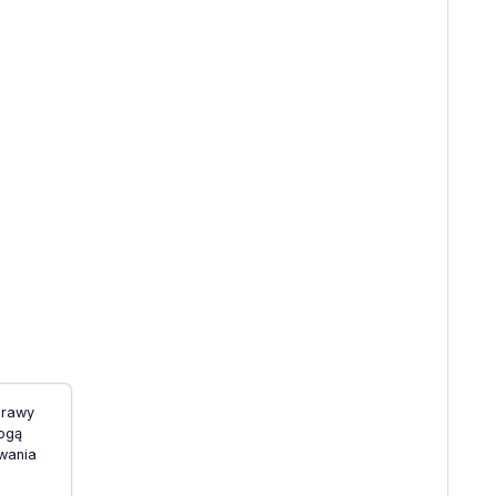
prawy
mogą
wania