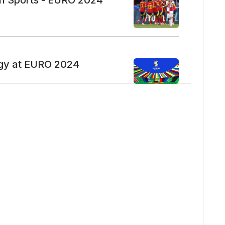
in Sports - EURO 2024
sie, rozwijajmy mentalność
się z jakiegoś powodu.
życiu, te zasady mogą nas
zyliście nam w zgłębianiu
 turnieju. Kontynuujmy
jajmy się zarówno na boisku,
gy at EURO 2024