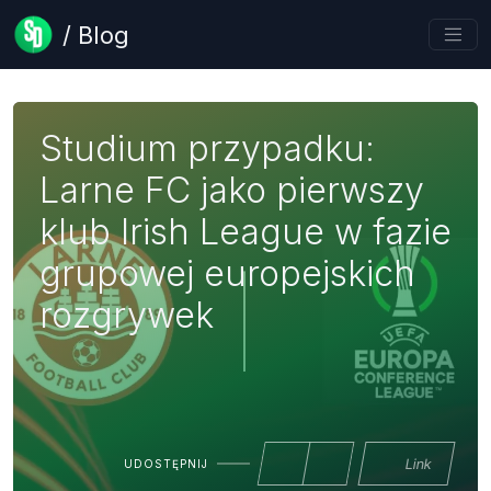
/ Blog
Studium przypadku:
Larne FC jako pierwszy
klub Irish League w fazie
grupowej europejskich
rozgrywek
Link
UDOSTĘPNIJ