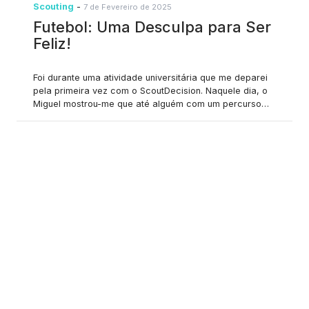
Scouting
-
7 de Fevereiro de 2025
Futebol: Uma Desculpa para Ser
Feliz!
Foi durante uma atividade universitária que me deparei
pela primeira vez com o ScoutDecision. Naquele dia, o
Miguel mostrou-me que até alguém com um percurso
aparentemente distante do futebol (sim, somos
engenheiros) podia ter um impacto significativo neste
belo jogo. A partir desse momento, senti-me como uma
criança com um sonho, alimentado por uma obsessão
por dados. (Aliás, Moneyball é uma obra-prima!) O meu
objetivo para a tese de mestrado era claro: identificar
jogadores tecnicamente dotados em ligas inferiores que
pudessem desempenhar ao mesmo nível que aqueles
em competições de topo, deixando que os dados se
expressassem e definissem uma fronteira eficiente. O
scouting é um processo incrivelmente complexo.
Primeiro, porque não há uma única forma "correta" de
avaliar jogadores – cada scout tem a sua metodologia e
crenças, o que significa que o mesmo jogador pode ser
avaliado de forma diferente por diferentes scouts.