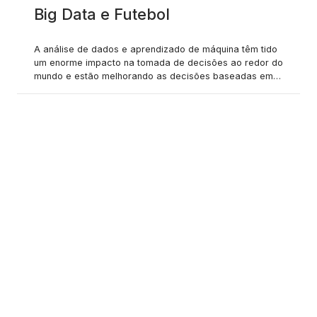
Big Data e Futebol
A análise de dados e aprendizado de máquina têm tido
um enorme impacto na tomada de decisões ao redor do
mundo e estão melhorando as decisões baseadas em
estatísticas em todos os aspectos da vida. A influência
dos dados no esporte tornou-se muito evidente
recentemente, mas tem afetado o mundo dos esportes
há anos. Inicialmente, começou a impactar esportes
como beisebol e basquete, que podem ser mais
claramente definidos por estatísticas básicas. No
beisebol, você tem o ERA de cada arremessador e a
média de rebatidas de cada rebatedor, e no basquete
você tem os PTS, REB, AST de cada jogador, etc. O uso
de big data no beisebol ganhou destaque na cultura
popular quando o filme Moneyball foi lançado em 2010.
Moneyball é um filme sobre o dono do Oakland A’s, Billy
Beane, que usou análise de dados para levar a equipe
aos playoffs por quatro anos seguidos, apesar de
operar com o menor orçamento da MLB. Beane analisou
como os jogadores eram valorizados na liga e
descobriu que toda a liga estava muito focada na média