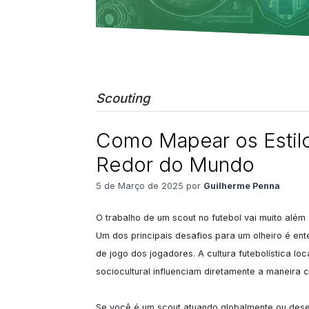
Scouting
Como Mapear os Estil
Redor do Mundo
5 de Março de 2025 por
Guilherme Penna
O trabalho de um scout no futebol vai muito além 
Um dos principais desafios para um olheiro é en
de jogo dos jogadores. A cultura futebolística lo
sociocultural influenciam diretamente a maneira 
Se você é um scout atuando globalmente ou desej