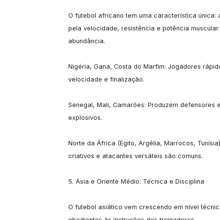
O futebol africano tem uma característica única: 
pela velocidade, resistência e potência muscular.
abundância.

Nigéria, Gana, Costa do Marfim: Jogadores rápido
velocidade e finalização.

Senegal, Mali, Camarões: Produzem defensores e m
explosivos.

Norte da África (Egito, Argélia, Marrocos, Tunísia
criativos e atacantes versáteis são comuns.

5. Ásia e Oriente Médio: Técnica e Disciplina

O futebol asiático vem crescendo em nível técnic
obedientes às instruções dos treinadores.
