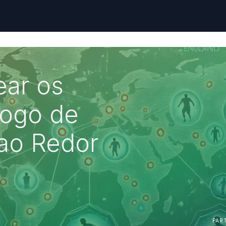
ar os
Jogo de
ao Redor
PAR