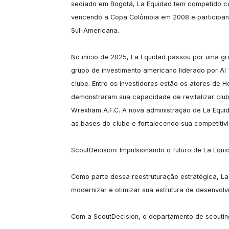
sediado em Bogotá, La Equidad tem competido con
vencendo a Copa Colômbia em 2008 e participand
Sul-Americana.

No início de 2025, La Equidad passou por uma 
grupo de investimento americano liderado por Al T
clube. Entre os investidores estão os atores de 
demonstraram sua capacidade de revitalizar clu
Wrexham A.F.C. A nova administração de La Equi
as bases do clube e fortalecendo sua competitivi
ScoutDecision: Impulsionando o futuro de La Equid
Como parte dessa reestruturação estratégica, La
modernizar e otimizar sua estrutura de desenvolvi
Com a ScoutDecision, o departamento de scouting