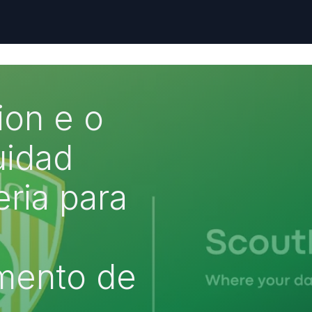
ion e o
uidad
ria para
mento de