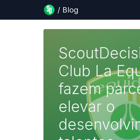
/ Blog
ScoutDecis
Club La Eq
fazem parce
elevar o
desenvolvi