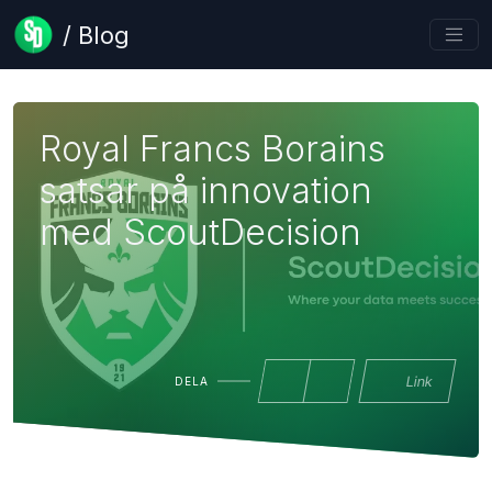
/ Blog
Royal Francs Borains
satsar på innovation
med ScoutDecision
Link
DELA