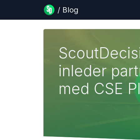
/ Blog
ScoutDecis
inleder par
med CSE Pl