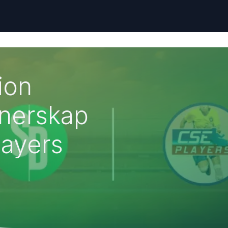
ion
tnerskap
ayers