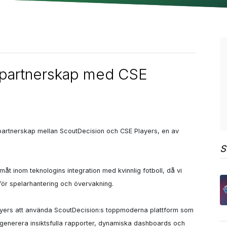
 partnerskap med CSE
 partnerskap mellan ScoutDecision och CSE Players, en av 
S
t inom teknologins integration med kvinnlig fotboll, då vi 
för spelarhantering och övervakning.

yers att använda ScoutDecision:s toppmoderna plattform som 
generera insiktsfulla rapporter, dynamiska dashboards och 