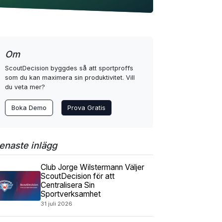
Om
ScoutDecision byggdes så att sportproffs
som du kan maximera sin produktivitet. Vill
du veta mer?
Boka Demo
Prova Gratis
enaste inlägg
Club Jorge Wilstermann Väljer
ScoutDecision för att
Centralisera Sin
Sportverksamhet
31 juli 2026