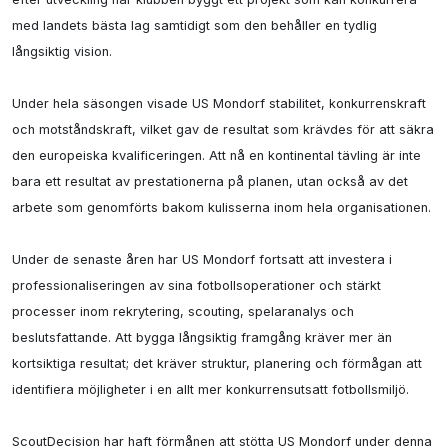
med landets bästa lag samtidigt som den behåller en tydlig 
långsiktig vision.

Under hela säsongen visade US Mondorf stabilitet, konkurrenskraft 
och motståndskraft, vilket gav de resultat som krävdes för att säkra 
den europeiska kvalificeringen. Att nå en kontinental tävling är inte 
bara ett resultat av prestationerna på planen, utan också av det 
arbete som genomförts bakom kulisserna inom hela organisationen.

Under de senaste åren har US Mondorf fortsatt att investera i 
professionaliseringen av sina fotbollsoperationer och stärkt 
processer inom rekrytering, scouting, spelaranalys och 
beslutsfattande. Att bygga långsiktig framgång kräver mer än 
kortsiktiga resultat; det kräver struktur, planering och förmågan att 
identifiera möjligheter i en allt mer konkurrensutsatt fotbollsmiljö.

ScoutDecision har haft förmånen att stötta US Mondorf under denna 