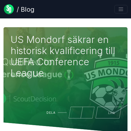
/ Blog
US Mondorf säkrar en
historisk kvalificering till
UEFA Conference
League
Link
DELA