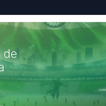
a de
a
COMP