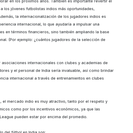
rar en los próximos años. También es importante revertir el 
a los jóvenes futbolistas indios más oportunidades, 
demás, la internacionalización de los jugadores indios es 
riencia internacional, lo que ayudaría a impulsar una 
bes en términos financieros, sino también ampliando la base 
nal. (Por ejemplo: ¿cuántos jugadores de la selección de 
r asociaciones internacionales con clubes y academias de 
res y el personal de India sería invaluable, así como brindar 
ncia internacional a través de entrenamientos en clubes 
 el mercado indio es muy atractivo, tanto por el respeto y 
cnicos como por los incentivos económicos, ya que las 
I-League pueden estar por encima del promedio.

 del fútbol en India son:
