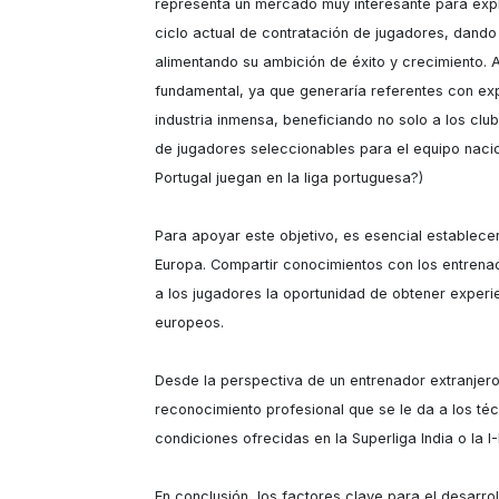
representa un mercado muy interesante para explo
ciclo actual de contratación de jugadores, dando 
alimentando su ambición de éxito y crecimiento. A
fundamental, ya que generaría referentes con expe
industria inmensa, beneficiando no solo a los clu
de jugadores seleccionables para el equipo nacio
Portugal juegan en la liga portuguesa?)

Para apoyar este objetivo, es esencial establece
Europa. Compartir conocimientos con los entrenado
a los jugadores la oportunidad de obtener experie
europeos.

Desde la perspectiva de un entrenador extranjero,
reconocimiento profesional que se le da a los té
condiciones ofrecidas en la Superliga India o la 
En conclusión, los factores clave para el desarrollo