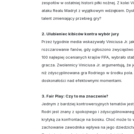
zespołów w ostatniej historii piłki nożnej. Z kolei 
ataku Realu Madryt z wyjątkowym wdziękiem. Dysk
talent zmieniający przebieg gry?

2. Ulubieniec kibiców kontra wybór jury
Przez tygodnie media wskazywały Viniciusa Jr. 
rozczarowanie fanów, gdy ogłoszono zwycięstwo Ro
100 najlepiej ocenianych krajów FIFA, wybrało s
gracza. Zwolennicy Viniciusa Jr. argumentują, że
niż zdyscyplinowana gra Rodriego w środku pola. D
doskonałości nad efektownymi momentami.

3. Fair Play: Czy to ma znaczenie?
Jednym z bardziej kontrowersyjnych tematów jes
Rodri jest znany z spokojnego i zdyscyplinowanego
krytyką za konfrontacje na boisku. Choć może to 
zachowanie zawodnika wpływa na jego dziedzictw