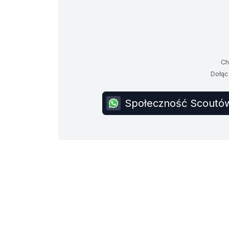
Ch
Dołąc
Społeczność Scoutów