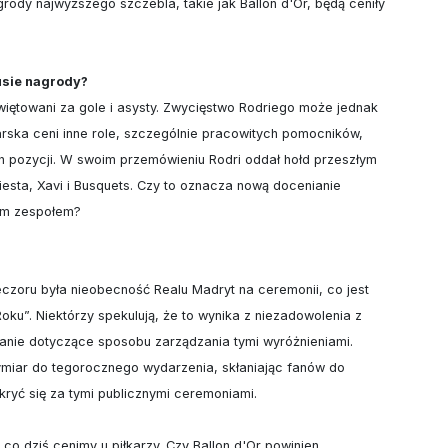
rody najwyższego szczebla, takie jak Ballon d'Or, będą ceniły 
usie nagrody?
więtowani za gole i asysty. Zwycięstwo Rodriego może jednak 
rska ceni inne role, szczególnie pracowitych pomocników, 
ch pozycji. W swoim przemówieniu Rodri oddał hołd przeszłym 
iesta, Xavi i Busquets. Czy to oznacza nową docenianie 
ym zespołem?

czoru była nieobecność Realu Madryt na ceremonii, co jest 
ku”. Niektórzy spekulują, że to wynika z niezadowolenia z 
anie dotyczące sposobu zarządzania tymi wyróżnieniami. 
ymiar do tegorocznego wydarzenia, skłaniając fanów do 
kryć się za tymi publicznymi ceremoniami.

o dziś cenimy u piłkarzy. Czy Ballon d'Or powinien 