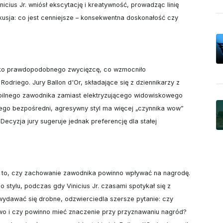
Vinicius Jr. wniósł ekscytację i kreatywność, prowadząc linię 
usja: co jest cenniejsze – konsekwentna doskonałość czy 
jako prawdopodobnego zwycięzcę, co wzmocniło 
driego. Jury Ballon d'Or, składające się z dziennikarzy z 
tabilnego zawodnika zamiast elektryzującego widowiskowego 
 jego bezpośredni, agresywny styl ma więcej „czynnika wow” 
ecyzja jury sugeruje jednak preferencję dla stałej 
t to, czy zachowanie zawodnika powinno wpływać na nagrodę. 
 stylu, podczas gdy Vinicius Jr. czasami spotykał się z 
wydawać się drobne, odzwierciedla szersze pytanie: czy 
o i czy powinno mieć znaczenie przy przyznawaniu nagród? 