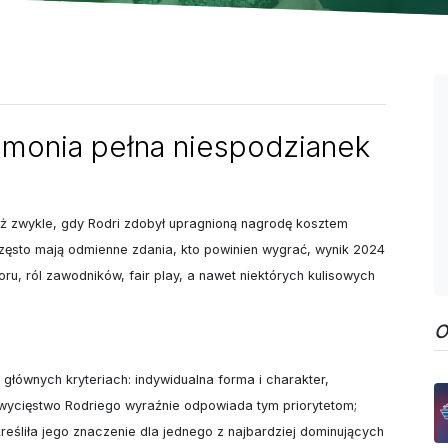
emonia pełna niespodzianek
iż zwykle, gdy Rodri zdobył upragnioną nagrodę kosztem 
 często mają odmienne zdania, kto powinien wygrać, wynik 2024 
u, ról zawodników, fair play, a nawet niektórych kulisowych 
O
 głównych kryteriach: indywidualna forma i charakter, 
wycięstwo Rodriego wyraźnie odpowiada tym priorytetom; 
reśliła jego znaczenie dla jednego z najbardziej dominujących 