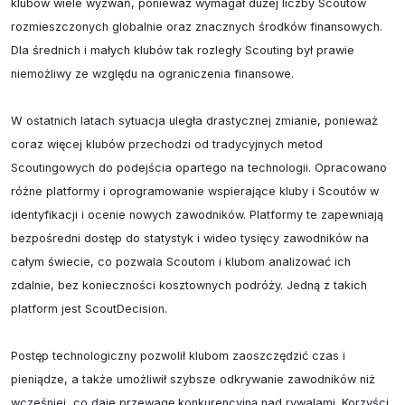
klubów wiele wyzwań, ponieważ wymagał dużej liczby Scoutów 
rozmieszczonych globalnie oraz znacznych środków finansowych. 
Dla średnich i małych klubów tak rozległy Scouting był prawie 
niemożliwy ze względu na ograniczenia finansowe.

W ostatnich latach sytuacja uległa drastycznej zmianie, ponieważ 
coraz więcej klubów przechodzi od tradycyjnych metod 
Scoutingowych do podejścia opartego na technologii. Opracowano 
różne platformy i oprogramowanie wspierające kluby i Scoutów w 
identyfikacji i ocenie nowych zawodników. Platformy te zapewniają 
bezpośredni dostęp do statystyk i wideo tysięcy zawodników na 
całym świecie, co pozwala Scoutom i klubom analizować ich 
zdalnie, bez konieczności kosztownych podróży. Jedną z takich 
platform jest ScoutDecision.

Postęp technologiczny pozwolił klubom zaoszczędzić czas i 
pieniądze, a także umożliwił szybsze odkrywanie zawodników niż 
wcześniej, co daje przewagę konkurencyjną nad rywalami. Korzyści 