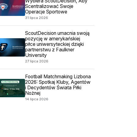
Wybiera ScoutDecision, Aby
Scentralizować Swoje
Operacje Sportowe
31 lipca 2026
ScoutDecision umacnia swoją
pozycję w amerykańskiej
piłce uniwersyteckiej dzięki
partnerstwu z Faulkner
University
27 lipca 2026
Football Matchmaking Lizbona
2026: Spotkaj Kluby, Agentów
i Decydentów Świata Piłki
Nożnej
14 lipca 2026