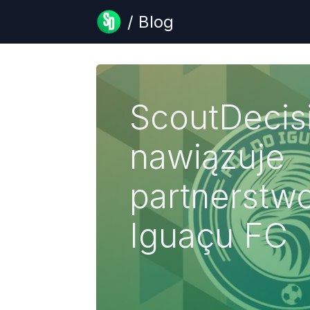
/ Blog
ScoutDecis
nawiązuje
partnerstw
Iguaçu FC