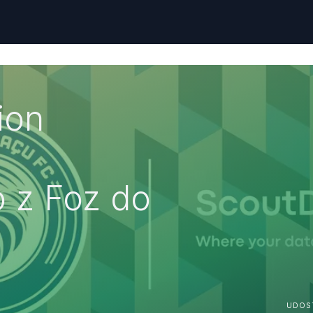
ion
o z Foz do
UDOS