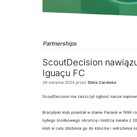
Partnerships
ScoutDecision nawiązu
Iguaçu FC
28 sierpnia 2024 przez
Dinis Cardoso
ScoutDecision ma zaszczyt ogłosić nasze najnows
Brazylijski klub powstał w stanie Paraná w 1996 r
byłego środkowego obrońcę i mistrza świata z 200
klub w celu zbliżenia go do kibiców i wdrożenia n