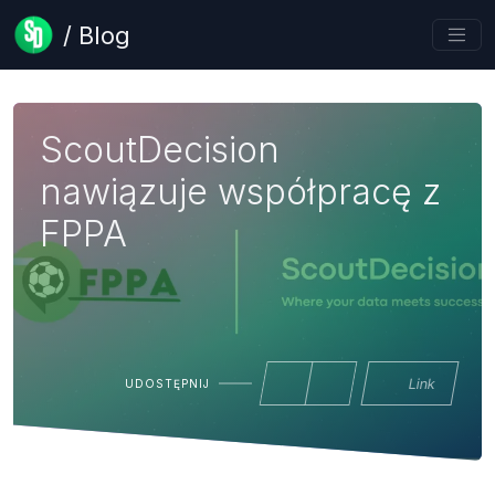
/ Blog
ScoutDecision
nawiązuje współpracę z
FPPA
Link
UDOSTĘPNIJ