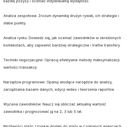
każdej pozycji i oceniać indywidualną wydajność.

Analiza zespołowa: Zrozum dynamikę drużyn rywali, ich strategie i 
słabe punkty.

Analiza rynku: Dowiedz się, jak oceniać zawodników w określonych 
kontekstach, aby zapewnić bardziej strategiczne i trafne transfery.

Techniki negocjacyjne: Opracuj efektywne metody maksymalizacji 
wartości transakcji.

Narzędzia programowe: Opanuj wiodące narzędzia do analizy, 
zarządzania bazami danych, edycji wideo i tworzenia raportów.

Wycena zawodników: Naucz się obliczać aktualną wartość 
zawodnika i prognozować ją na 2, 3 lub 5 lat.

Możliwości stażu: Uzyskaj dostęp do staży w czołowych agencjach, 