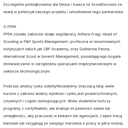
Szczególne podziękowania dla Dinisa i Isaaca ze ScoutDecision za 
wiarę w potencjał naszego projektu i umożliwienie tego partnerstwa.

O FPPA

FPPA zostało założone dzięki współpracy Arthura Fragi, Head of 
Scouting w P&P Sports Management i profesora w renomowanych 
instytucjach takich jak CBF Academy, oraz Guilherme Penna, 
International Scout w SevenX Management, posiadającego bogate 
doświadczenie w zarządzaniu operacjami międzynarodowymi w 
sektorze technologicznym.

Podczas analizy rynku zidentyfikowaliśmy znaczącą lukę: wiele 
kursów z zakresu analizy wyników i rynku jest powierzchownych, 
sztywnych i często nieinspirujących. Wielu studentów kończy 
programy z certyfikatem, ale brakuje im pewności siebie lub 
umiejętności, aby pracować w klubach lub agencjach, często tracą 
kierunek lub rezygnują ze swojego marzenia o pracy w piłce nożnej.
