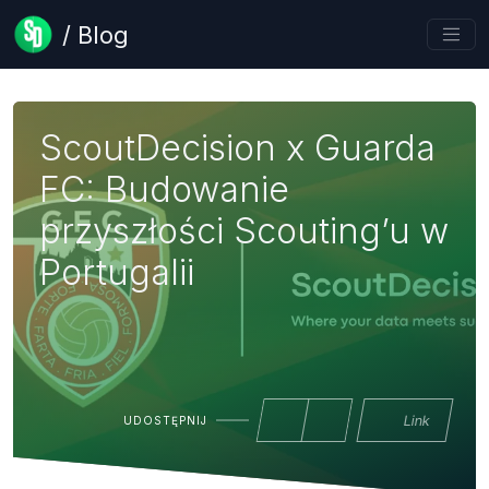
/ Blog
ScoutDecision x Guarda
FC: Budowanie
przyszłości Scouting’u w
Portugalii
Link
UDOSTĘPNIJ