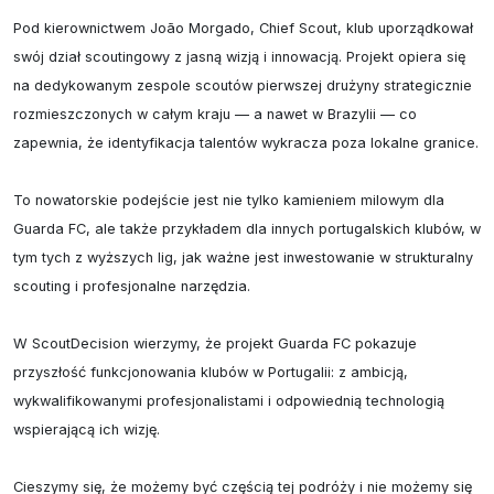
Pod kierownictwem João Morgado, Chief Scout, klub uporządkował 
swój dział scoutingowy z jasną wizją i innowacją. Projekt opiera się 
na dedykowanym zespole scoutów pierwszej drużyny strategicznie 
rozmieszczonych w całym kraju — a nawet w Brazylii — co 
zapewnia, że identyfikacja talentów wykracza poza lokalne granice.

To nowatorskie podejście jest nie tylko kamieniem milowym dla 
Guarda FC, ale także przykładem dla innych portugalskich klubów, w 
tym tych z wyższych lig, jak ważne jest inwestowanie w strukturalny 
scouting i profesjonalne narzędzia.

W ScoutDecision wierzymy, że projekt Guarda FC pokazuje 
przyszłość funkcjonowania klubów w Portugalii: z ambicją, 
wykwalifikowanymi profesjonalistami i odpowiednią technologią 
wspierającą ich wizję.

Cieszymy się, że możemy być częścią tej podróży i nie możemy się 