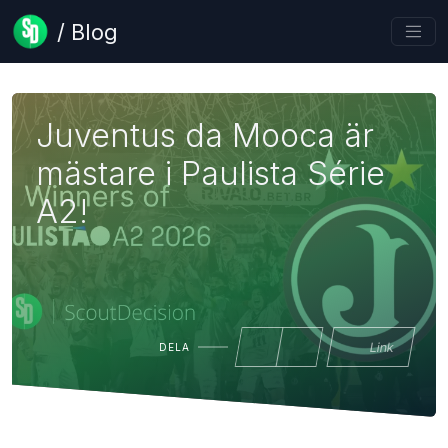
/ Blog
Juventus da Mooca är
mästare i Paulista Série
A2!
Link
DELA