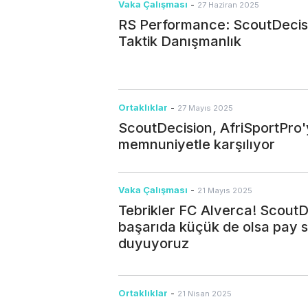
Vaka Çalışması
-
27 Haziran 2025
RS Performance: ScoutDecisi
Taktik Danışmanlık
Ortaklıklar
-
27 Mayıs 2025
ScoutDecision, AfriSportPro
memnuniyetle karşılıyor
Vaka Çalışması
-
21 Mayıs 2025
Tebrikler FC Alverca! ScoutD
başarıda küçük de olsa pay s
duyuyoruz
Ortaklıklar
-
21 Nisan 2025