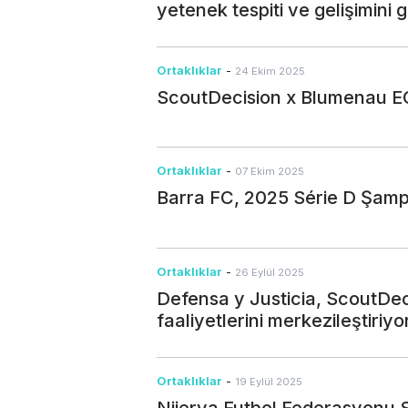
yetenek tespiti ve gelişimini 
Ortaklıklar
-
24 Ekim 2025
ScoutDecision x Blumenau E
Ortaklıklar
-
07 Ekim 2025
Barra FC, 2025 Série D Şam
Ortaklıklar
-
26 Eylül 2025
Defensa y Justicia, ScoutDeci
faaliyetlerini merkezileştiriyo
Ortaklıklar
-
19 Eylül 2025
Nijerya Futbol Federasyonu S