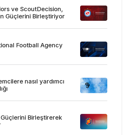
iors ve ScoutDecision,
 Güçlerini Birleştiriyor
tional Football Agency
mcilere nasıl yardımcı
ığı
Güçlerini Birleştirerek
r