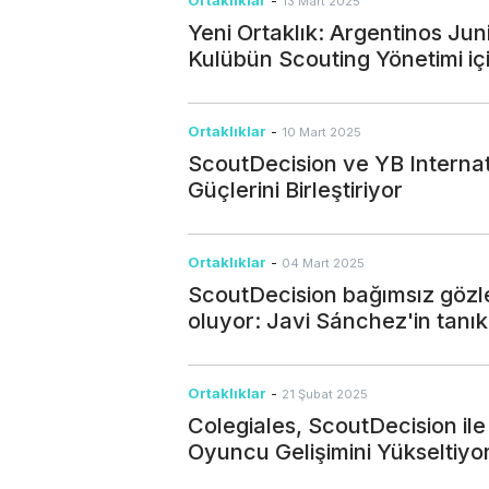
Ortaklıklar
-
13 Mart 2025
Yeni Ortaklık: Argentinos Jun
Kulübün Scouting Yönetimi için
Ortaklıklar
-
10 Mart 2025
ScoutDecision ve YB Interna
Güçlerini Birleştiriyor
Ortaklıklar
-
04 Mart 2025
ScoutDecision bağımsız gözle
oluyor: Javi Sánchez'in tanıkl
Ortaklıklar
-
21 Şubat 2025
Colegiales, ScoutDecision ile 
Oyuncu Gelişimini Yükseltiyo