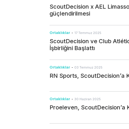
ScoutDecision x AEL Limassol:
güçlendirilmesi
Ortaklıklar
-
17 Temmuz 2025
ScoutDecision ve Club Atlét
İşbirliğini Başlattı
Ortaklıklar
-
03 Temmuz 2025
RN Sports, ScoutDecision’a K
Ortaklıklar
-
30 Haziran 2025
Proeleven, ScoutDecision’a K