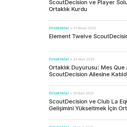
ScoutDecision ve Player Solut
Ortaklık Kurdu
Ortaklıklar
-
07 Nisan 2025
Element Twelve ScoutDecision
Ortaklıklar
-
24 Mart 2025
Ortaklık Duyurusu: Mes Que
ScoutDecision Ailesine Katıld
Ortaklıklar
-
19 Mart 2025
ScoutDecision ve Club La Eq
Gelişimini Yükseltmek İçin Or