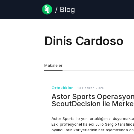
/ Blog
Dinis Cardoso
Makaleler
Ortaklıklar
-
10 Haziran 2026
Astor Sports Operasyonl
ScoutDecision ile Merkez
Astor Sports ile yeni ortaklığımızı duyurmak
Eski profesyonel kaleci Júlio Sérgio tarafınd
oyuncuların kariyerlerinin her aşamasında o