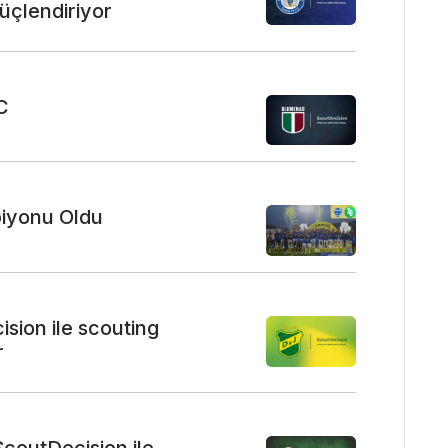
güçlendiriyor
C
piyonu Oldu
sion ile scouting
r
coutDecision ile