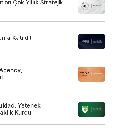
ion Çok Yıllık Stratejik
'a Katıldı!
 Agency,
ı!
uidad, Yetenek
taklık Kurdu