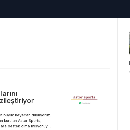
arını
ileştiriyor
tan büyük heyecan duyuyoruz.
an kurulan Astor Sports,
nlara destek olma misyonuyla