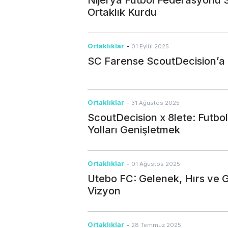
Ortaklık Kurdu
Ortaklıklar
-
01 Eylül 2025
SC Farense ScoutDecision’a K
Ortaklıklar
-
31 Ağustos 2025
ScoutDecision x 8lete: Futbol
Yolları Genişletmek
Ortaklıklar
-
01 Ağustos 2025
Utebo FC: Gelenek, Hırs ve 
Vizyon
Ortaklıklar
-
28 Temmuz 2025