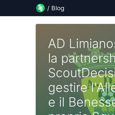
/ Blog
AD Limianos
la partners
ScoutDecis
gestire l'A
e il Beness