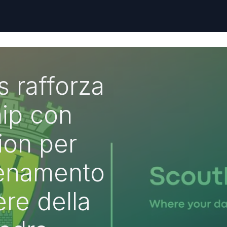
 rafforza
hip con
ion per
llenamento
ere della