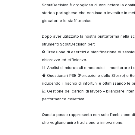
ScoutDecision è orgogliosa di annunciare la conti
storico portoghese che continua a investire in met
giocatori e lo staff tecnico.

Dopo aver utilizzato la nostra piattaforma nella s
strumenti ScoutDecision per:

⚽ Creazione di esercizi e pianificazione di sessio
chiarezza ed efficienza.

📊 Analisi di microcicli e mesocicli – monitorare i 
🧠 Questionari PSE (Percezione dello Sforzo) e Ben
riducendo il rischio di infortuni e ottimizzando le pr
📈 Gestione dei carichi di lavoro – bilanciare inte
performance collettiva.

Questo passo rappresenta non solo l’ambizione di 
che vogliono unire tradizione e innovazione.
