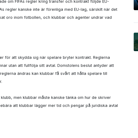
de om FIFAs regler kring transfer och kontrakt följde EU-
FAs regler kanske inte är förenliga med EU-lag, särskilt när det 
akat oro inom fotbollen, och klubbar och agenter undrar vad 
ler för att skydda sig när spelare bryter kontrakt. Reglerna 
ar utan att fullfölja sitt avtal. Domstolens beslut antyder att 
eglerna ändras kan klubbar få svårt att hålla spelare till 
.

yta klubb, men klubbar måste kanske tänka om hur de skriver 
ebära att klubbar lägger mer tid och pengar på juridiska avtal 