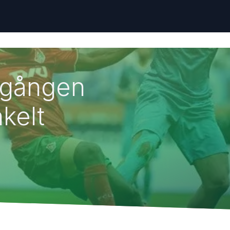
egången
kelt