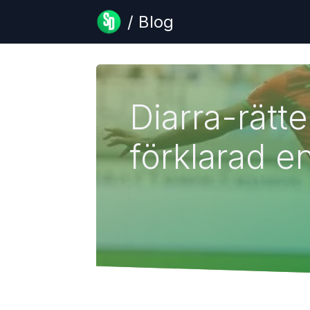
/ Blog
Diarra-rätt
förklarad en