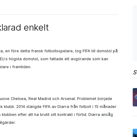
larad enkelt
, en före detta fransk fotbollsspelare, tog FIFA till domstol på 
lut EU:s högsta domstol, som fattade ett avgörande som kan 
are i framtiden.

S
lusive Chelsea, Real Madrid och Arsenal. Problemet började 
 klubb. 2014 stängde FIFA av Diarra från fotboll i 15 månader 
ubben efter att ha brutit sitt kontrakt i förtid. Diarra ansåg 
åtgärder.
