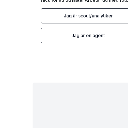
Tack för att du läste! Arbetar du med fotb
Jag är scout/analytiker
Jag är en agent