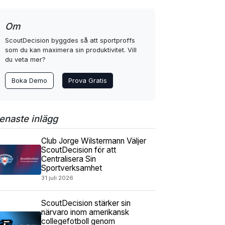
Om
ScoutDecision byggdes så att sportproffs
som du kan maximera sin produktivitet. Vill
du veta mer?
Boka Demo
Prova Gratis
enaste inlägg
Club Jorge Wilstermann Väljer
ScoutDecision för att
Centralisera Sin
Sportverksamhet
31 juli 2026
ScoutDecision stärker sin
närvaro inom amerikansk
collegefotboll genom