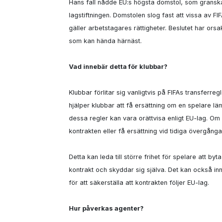
Hans fall nådde EU:s högsta domstol, som granska
lagstiftningen. Domstolen slog fast att vissa av FI
gäller arbetstagares rättigheter. Beslutet har ors
som kan hända härnäst.

Vad innebär detta för klubbar?
Klubbar förlitar sig vanligtvis på FIFAs transferreg
hjälper klubbar att få ersättning om en spelare lämn
dessa regler kan vara orättvisa enligt EU-lag. Om r
kontrakten eller få ersättning vid tidiga övergångar
Detta kan leda till större frihet för spelare att b
kontrakt och skyddar sig själva. Det kan också inn
för att säkerställa att kontrakten följer EU-lag.

Hur påverkas agenter?