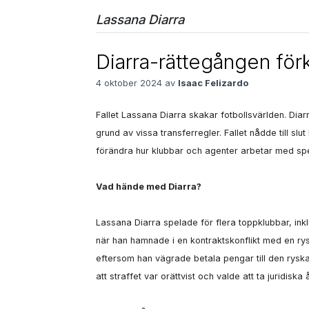
Lassana Diarra
Diarra-rättegången förk
4 oktober 2024 av
Isaac Felizardo
Fallet Lassana Diarra skakar fotbollsvärlden. Diarra
grund av vissa transferregler. Fallet nådde till s
förändra hur klubbar och agenter arbetar med spel
Vad hände med Diarra?
Lassana Diarra spelade för flera toppklubbar, ink
när han hamnade i en kontraktskonflikt med en rysk
eftersom han vägrade betala pengar till den ryska kl
att straffet var orättvist och valde att ta juridiska 