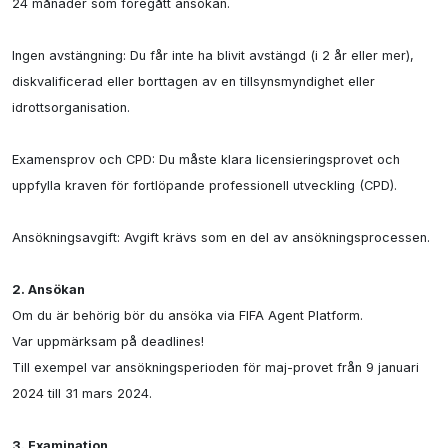
24 månader som föregått ansökan.

Ingen avstängning: Du får inte ha blivit avstängd (i 2 år eller mer), 
diskvalificerad eller borttagen av en tillsynsmyndighet eller 
idrottsorganisation.

Examensprov och CPD: Du måste klara licensieringsprovet och 
uppfylla kraven för fortlöpande professionell utveckling (CPD).

Ansökningsavgift: Avgift krävs som en del av ansökningsprocessen.

2. Ansökan
Om du är behörig bör du ansöka via FIFA Agent Platform.

Var uppmärksam på deadlines!

Till exempel var ansökningsperioden för maj-provet från 9 januari 
2024 till 31 mars 2024.

3. Examination