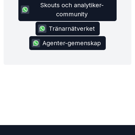
Skouts och analytiker-
community
Tränarnätverket
Agenter-gemenskap