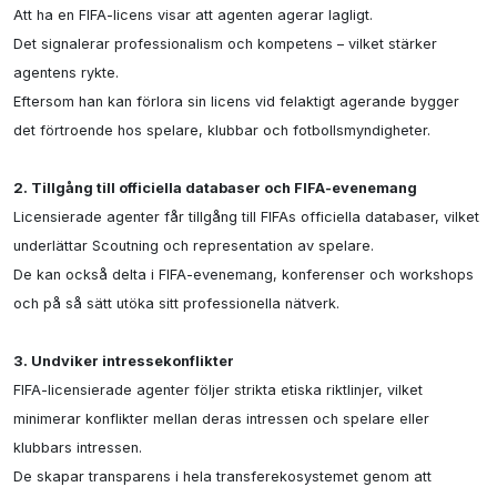
Att ha en FIFA-licens visar att agenten agerar lagligt.

Det signalerar professionalism och kompetens – vilket stärker 
agentens rykte.

Eftersom han kan förlora sin licens vid felaktigt agerande bygger 
det förtroende hos spelare, klubbar och fotbollsmyndigheter.

2. Tillgång till officiella databaser och FIFA-evenemang
Licensierade agenter får tillgång till FIFAs officiella databaser, vilket 
underlättar Scoutning och representation av spelare.

De kan också delta i FIFA-evenemang, konferenser och workshops 
och på så sätt utöka sitt professionella nätverk.

3. Undviker intressekonflikter
FIFA-licensierade agenter följer strikta etiska riktlinjer, vilket 
minimerar konflikter mellan deras intressen och spelare eller 
klubbars intressen.

De skapar transparens i hela transferekosystemet genom att 