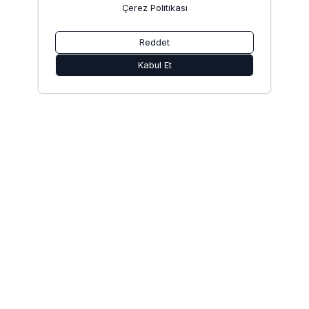
Çerez Politikası
Reddet
Kabul Et
9
ScoutDecision Toplulukları