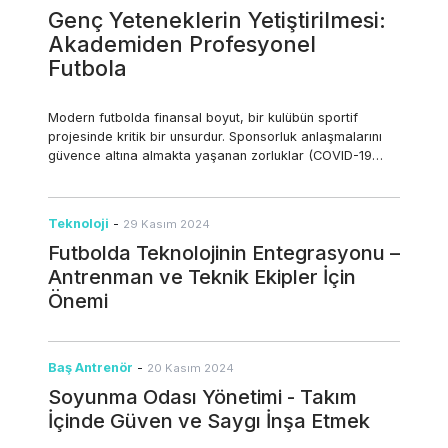
Genç Yeteneklerin Yetiştirilmesi:
Akademiden Profesyonel
Futbola
Modern futbolda finansal boyut, bir kulübün sportif
projesinde kritik bir unsurdur. Sponsorluk anlaşmalarını
güvence altına almakta yaşanan zorluklar (COVID-19
nedeniyle azalmış) ve stadyumlardaki taraftar sayısının
düşmesi (alternatif aktivitelere olan ilgi nedeniyle) gibi
sorunlarla birlikte, akademiden yetişen oyuncuların satışı,
Teknoloji
-
29 Kasım 2024
futbol kulüplerinin sürdürülebilirliği için temel
Futbolda Teknolojinin Entegrasyonu –
dayanaklardan biri haline gelmiştir. Bu strateji, oyuncu
satışlarından gelir elde etmekle kalmayıp yeni taraftarları
Antrenman ve Teknik Ekipler İçin
stadyumlara çekmek ve forma satışlarını artırmak
Önemi
açısından da hayati öneme sahiptir. Başarılı bir sportif
proje tasarlamak ve uygulamak, tüm paydaşların
kararlılığını ve çabasını gerektirir; ayrıca zaman ve sabır
gibi temel unsurlara dikkat edilmelidir. Sporcuları
Baş Antrenör
-
20 Kasım 2024
geliştirme projeleri, genellikle 4 ila 6 yıl süren orta ve
Soyunma Odası Yönetimi - Takım
uzun vadeli bir perspektifle planlanmalıdır. Bu projelerde
İçinde Güven ve Saygı İnşa Etmek
sağlam temeller oluşturulmalı ve A takımının baş
antrenörü projede merkezi bir rol üstlenmelidir. Baş