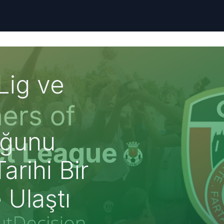
Lig ve
uğunu
arihi Bir
 Ulaştı