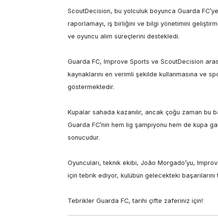
ScoutDecision, bu yolculuk boyunca Guarda FC’ye 
raporlamayı, iş birliğini ve bilgi yönetimini gelişt
ve oyuncu alım süreçlerini destekledi.

Guarda FC, Improve Sports ve ScoutDecision arasında
kaynaklarını en verimli şekilde kullanmasına ve spo
göstermektedir.

Kupalar sahada kazanılır, ancak çoğu zaman bu başa
Guarda FC’nin hem lig şampiyonu hem de kupa galib
sonucudur.

Oyuncuları, teknik ekibi, João Morgado’yu, Improve
için tebrik ediyor, kulübün gelecekteki başarılarını 
Tebrikler Guarda FC, tarihi çifte zaferiniz için!