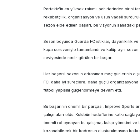
Portekiz’in en yüksek rakımlı şehirlerinden birini 
rekabetçilik, organizasyon ve uzun vadeli sürdürüle
sezon elde edilen başarı, bu vizyonun sahadaki pe
Sezon boyunca Guarda FC istikrar, dayanıklılık ve k
kupa serüveniyle tamamlandı ve kulüp aynı sezon i
seviyesinde nadir görülen bir başarı.

Her başarılı sezonun arkasında maç günlerinin dışı
FC, daha iyi süreçlere, daha güçlü organizasyona 
futbol yapısını güçlendirmeye devam etti.

Bu başarının önemli bir parçası, Improve Sports ar
çalışmaları oldu. Kulübün hedeflerine katkı sağlay
önemli rol oynayan bu çalışma, kulüp yönetimi ve tek
kazanabilecek bir kadronun oluşturulmasına katkı s