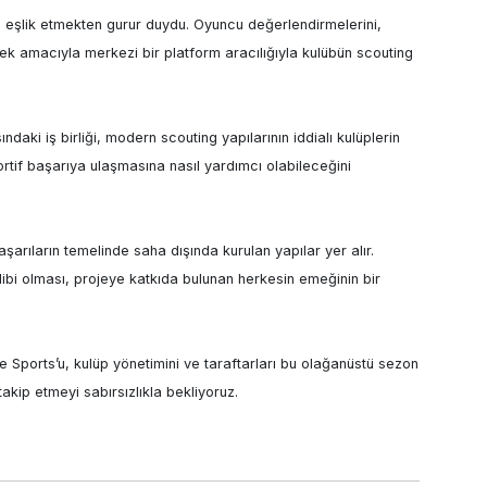
eşlik etmekten gurur duydu. Oyuncu değerlendirmelerini, 
irmek amacıyla merkezi bir platform aracılığıyla kulübün scouting 
ki iş birliği, modern scouting yapılarının iddialı kulüplerin 
rtif başarıya ulaşmasına nasıl yardımcı olabileceğini 
rıların temelinde saha dışında kurulan yapılar yer alır. 
i olması, projeye katkıda bulunan herkesin emeğinin bir 
 Sports’u, kulüp yönetimini ve taraftarları bu olağanüstü sezon 
takip etmeyi sabırsızlıkla bekliyoruz.
