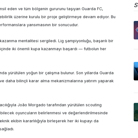
S
temsil eden ve tüm bölgenin gururunu taşıyan Guarda FC, 
bilirlik üzerine kurulu bir proje geliştirmeye devam ediyor. Bu 
rformanslara yansımasının bir sonucudur.

azanma mentalitesi sergiledi. Lig şampiyonluğu, başarılı bir 
çinde iki önemli kupa kazanmayı başardı — futbolun her 
nda yürütülen yoğun bir çalışma bulunur. Son yıllarda Guarda 
ve daha bilinçli karar alma mekanizmalarına yatırım yaparak 
acılığıyla João Morgado tarafından yürütülen scouting 
abilecek oyuncuların belirlenmesi ve değerlendirilmesinde 
nik ekibin kararlılığıyla birleşerek her iki kupayı da 
ağladı.
