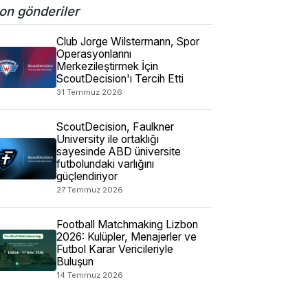
on gönderiler
Club Jorge Wilstermann, Spor
Operasyonlarını
Merkezileştirmek İçin
ScoutDecision'ı Tercih Etti
31 Temmuz 2026
ScoutDecision, Faulkner
University ile ortaklığı
sayesinde ABD üniversite
futbolundaki varlığını
güçlendiriyor
27 Temmuz 2026
Football Matchmaking Lizbon
2026: Kulüpler, Menajerler ve
Futbol Karar Vericileriyle
Buluşun
14 Temmuz 2026