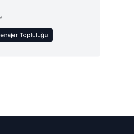
?
n!
enajer Topluluğu