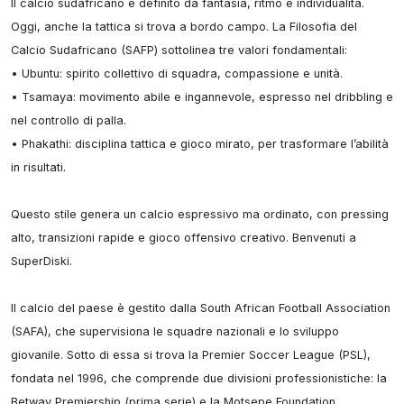
Il calcio sudafricano è definito da fantasia, ritmo e individualità. 
Oggi, anche la tattica si trova a bordo campo. La Filosofia del 
Calcio Sudafricano (SAFP) sottolinea tre valori fondamentali:

• Ubuntu: spirito collettivo di squadra, compassione e unità.

• Tsamaya: movimento abile e ingannevole, espresso nel dribbling e 
nel controllo di palla.

• Phakathi: disciplina tattica e gioco mirato, per trasformare l’abilità 
in risultati.

Questo stile genera un calcio espressivo ma ordinato, con pressing 
alto, transizioni rapide e gioco offensivo creativo. Benvenuti a 
SuperDiski.

Il calcio del paese è gestito dalla South African Football Association 
(SAFA), che supervisiona le squadre nazionali e lo sviluppo 
giovanile. Sotto di essa si trova la Premier Soccer League (PSL), 
fondata nel 1996, che comprende due divisioni professionistiche: la 
Betway Premiership (prima serie) e la Motsepe Foundation 