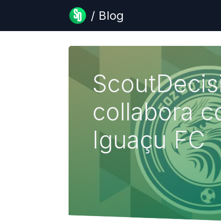
/ Blog
ScoutDecis
collabora c
Iguaçu FC