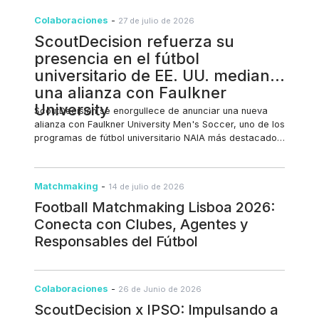
Colaboraciones
-
27 de julio de 2026
ScoutDecision refuerza su
presencia en el fútbol
universitario de EE. UU. mediante
una alianza con Faulkner
University
ScoutDecision se enorgullece de anunciar una nueva
alianza con Faulkner University Men's Soccer, uno de los
programas de fútbol universitario NAIA más destacados
de Estados Unidos. Con sede en Montgomery, Alabama,
los Faulkner Eagles han construido una sólida reputación
al combinar la excelencia deportiva con el desarrollo
Matchmaking
-
14 de julio de 2026
académico, preparando a sus estudiantes-atletas para
Football Matchmaking Lisboa 2026:
triunfar tanto dentro como fuera del campo. 🔗
https://faulknereagles.com/sports/mens-soccer Esta
Conecta con Clubes, Agentes y
colaboración representa un nuevo paso en la expansión
Responsables del Fútbol
de ScoutDecision dentro del panorama del fútbol
universitario estadounidense. Aunque la plataforma fue
desarrollada originalmente para clubes profesionales y
academias, ha demostrado ser igualmente valiosa para
Colaboraciones
-
26 de Junio de 2026
programas universitarios que buscan centralizar el
ScoutDecision x IPSO: Impulsando a
reclutamiento, el desarrollo de jugadores, el