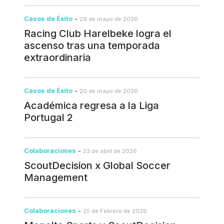
decisiones mediante la tecnología. Esta alianza
demuestra que la misma plataforma utilizada por clubes
Casos de Éxito
-
profesionales y academias también aporta un enorme
29 de mayo de 2026
valor al fútbol universitario, ofreciendo un ecosistema
Racing Club Harelbeke logra el
completo para el reclutamiento, el desarrollo de
ascenso tras una temporada
jugadores, el rendimiento y la gestión deportiva.
extraordinaria
Estamos encantados de acompañar a Faulkner
University Men's Soccer en esta nueva etapa y
deseamos contribuir al éxito continuo de los Eagles
dentro y fuera del terreno de juego. ¡Bienvenidos a
Casos de Éxito
-
20 de mayo de 2026
ScoutDecision, Faulkner Eagles!
Académica regresa a la Liga
Portugal 2
Colaboraciones
-
23 de abril de 2026
ScoutDecision x Global Soccer
Management
Colaboraciones
-
25 de Febrero de 2026