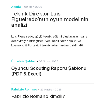
Analiz
-
09 Mart 2026
Teknik Direktör Luís
Figueiredo’nun oyun modelinin
analizi
Luís Figueiredo, güçlü teorik eğitimi uluslararası saha
deneyimiyle birleştiren, yeni nesil “akademik” ve
kozmopolit Portekizli teknik adamlardan biridir. 40
yaşında olan Figueiredo (1985, Arouca doğumlu),
futbolda 20 yılı aşkın kariyerinde teknik direktör, yardımcı
antrenör, teknik koordinatör ve scout olarak görev yaptı.
Ücretsiz Şablon
-
02 Şubat 2026
Bu 360 derecelik bakış açısı, bir kulübün tüm boyutlarını
Oyuncu Scouting Raporu Şablonu
anlamasına ve stratejik, pedagojik ve pratik şekilde
hareket etmesine olanak tanıyor. 1. Profil, metodoloji ve
(PDF & Excel)
ayırt edici özellikler Güçlü akademik altyapı: Spor
Bilimleri alanında lisans ve yüksek lisans derecelerine
(UTAD) ve UEFA A lisansına sahip olan Figueiredo,
Fabrizio Romano
-
23 Haziran 2025
bilimsel prensipleri fiziksel hazırlık, taktik analiz ve
psikolojik gelişime uygulayabiliyor. Çok yönlülük ve 360
Fabrizio Romano kimdir?
derecelik bakış: Farklı görevlerde edindiği deneyim,
kulüp yapısından oyun modellerinin ve Scouting